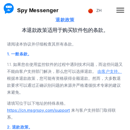
 Spy Messenger
ZH
退款政策
黑客攻击 FB MESSENGER 消息
本退款政策适用于购买软件包的条款。
恢复 FB MESSENGER 帐户
请阅读本协议并仔细检查其所有条款。
FACEBOOK 用户位置
1. 一般条款。
FB MESSENGER 跟踪
1.1. 如果您在使用监控软件的过程中遇到技术问题，而这些问题又
不能由客户支持部门解决，那么您可以选择退款。
由客户支持。
跟踪信使呼叫
根据本退款政策，您可能有资格获得全额退款。然而，大多数退
款要求可以通过正确识别问题的来源并严格遵循技术专家的建议
来避免。
价格
关于我们
请填写位于以下地址的特殊表格。
常见问题
特点
https://cn.msgrspy.com/support
来与客户支持部门取得联
联属会员计划
评论
系。
2. 退款政策。